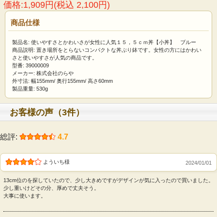
価格:1,909円(税込 2,100円)
商品仕様
製品名: 使いやすさとかわいさが女性に人気１５，５ｃｍ丼【小丼】 ブルー
商品説明: 置き場所をとらないコンパクトな丼ぶり鉢です。女性の方にはかわい
さと使いやすさが人気の商品です。
型番: 39000009
メーカー: 株式会社のらや
外寸法: 幅155mm/ 奥行155mm/ 高さ60mm
製品重量: 530g
お客様の声（3件）
総評:
4.7
よういち様
2024/01/01
13cm位のを探していたので、少し大きめですがデザインが気に入ったので買いました。
少し重いけどその分、厚めで丈夫そう。
大事に使います。