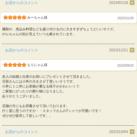
お店からのコメント
2024/01/18
みーちゃん様
2023/11/30
麺類や、煮込み料理などを盛り付けるのに大きすぎずちょうどいいサイズ。
のらちゃんの顔が見えていつも癒されています。
お店からのコメント
2023/12/21
もりにゃん様
2023/09/20
友人の結婚と出産のお祝いにプレゼントさせて頂きました。
旦那さんには小丼の大きさが丁度いいそうです。
小丼にミニ丼にお茶碗が重なる様子がかわいいくて
ご家族にぴったりの贈り物になりました。
ありがとうございました。
店舗の方にもお邪魔させて頂いております。
行く度に思うのですが・・スタッフさんのTシャツが可愛いです！
ぜひぜひ販売して欲しいです。。
お店からのコメント
2023/10/04