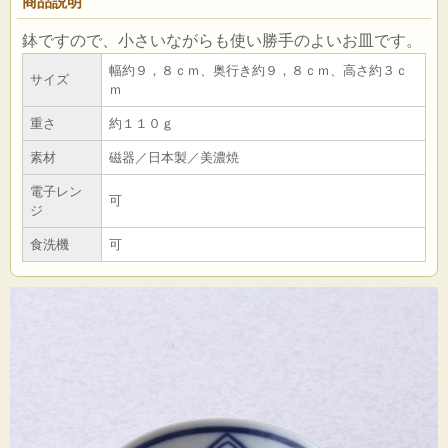
商品説明
鉢ですので、小さいながらも使い勝手のよいお皿です。
幅約９，８ｃｍ、奥行き約９，８ｃｍ、高さ約３ｃ
サイズ
ｍ
重さ
約１１０ｇ
素材
磁器／日本製／美濃焼
電子レン
可
ジ
食洗機
可