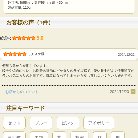
外寸法: 幅98mm/ 奥行98mm/ 高さ30mm
製品重量: 110g
お客様の声（1件）
総評:
5.0
モチスケ様
2024/12/21
何年も前から愛用しています。
餃子や焼肉のタレ、お刺身の醤油にピッタリのサイズ感で、使い勝手がよく使用頻度が
多いお気に入りのお皿です。廃盤になってしまったら立ち直れないくらい大好きです。
お店からのコメント
2024/12/23
注目キーワード
セット
ブルー
ピンク
アイボリー
三毛猫
黒猫
丼
茶碗
鉢
皿