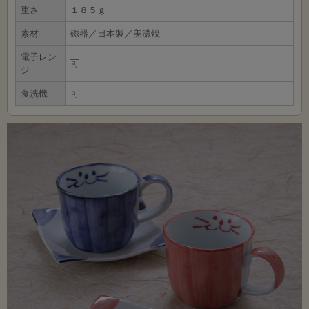
重さ
１８５ｇ
素材
磁器／日本製／美濃焼
電子レン
可
ジ
食洗機
可