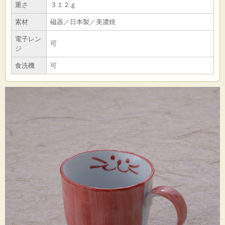
重さ
３１２ｇ
素材
磁器／日本製／美濃焼
電子レン
可
ジ
食洗機
可