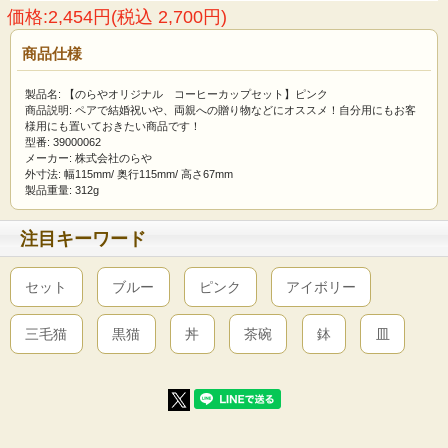
価格:2,454円(税込 2,700円)
商品仕様
製品名: 【のらやオリジナル コーヒーカップセット】ピンク
商品説明: ペアで結婚祝いや、両親への贈り物などにオススメ！自分用にもお客
様用にも置いておきたい商品です！
型番: 39000062
メーカー: 株式会社のらや
外寸法: 幅115mm/ 奥行115mm/ 高さ67mm
製品重量: 312g
注目キーワード
セット
ブルー
ピンク
アイボリー
三毛猫
黒猫
丼
茶碗
鉢
皿