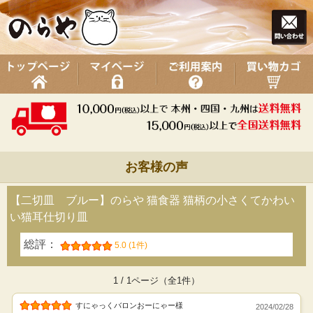
お客様の声
【二切皿 ブルー】のらや 猫食器 猫柄の小さくてかわい
い猫耳仕切り皿
総評：
5.0 (1件)
1 / 1ページ（全1件）
すにゃっくバロンおーにゃー様
2024/02/28