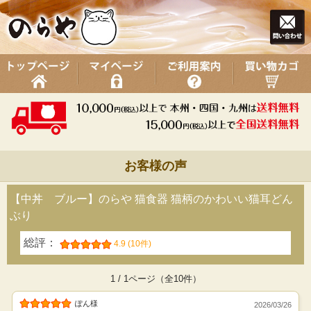
お客様の声
【中丼 ブルー】のらや 猫食器 猫柄のかわいい猫耳どん
ぶり
総評：
4.9 (10件)
1 / 1ページ（全10件）
ぽん様
2026/03/26