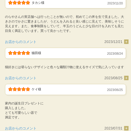
タカシ様
2023/11/20
のらやさんの実店舗へは行ったことが無いので、初めてこの丼を生で見ました。大
きさのでかさに驚きましたが、うどんを入れると良い感じに見えて、美味しそうに
見えます。また、食事制限をしていて、半玉のうどんと少な目の汁を入れても見た
目良く満足しています。買って良かったです。
お店からのコメント
2023/12/21
猫田様
2023/08/24
猫好きには堪らないデザインと色々な麺類汁物に使えるサイズで気に入っています
お店からのコメント
2023/08/25
ケイ様
2023/06/25
家内の誕生日プレゼントに
購入しました。
とても可愛らしい器で
満足です。
お店からのコメント
2023/07/31