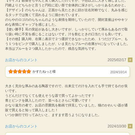
【サイズ】数値をちゃんと見て購入したのですが、予想以上に大きく感じました。
円錐よりどちらかと言うと円柱に近い形で全体的に深さがしっかりあるためかと。
【デザイン】のらちゃんは、正面から見たときに顔が左右対称でなく、丸みを感じ
るタッチでは無くて流れるように描かれています。
のらやのロゴののらちゃんのような表情を期待していたので、開封直後はややキツ
めな表情にギャップを感じました。
【使い勝手】耳の突起があるし大きいですが、しっかりしていて厚みもあるので取
り扱い時に不安を感じることはないです。汁を飲むときの口当たりも良いです。
【その他】購入時、在庫△表示で２つ選択できなかったため、１つだけブルー、も
う１つをピンクで購入しましたが、いま見たらブルーの在庫が○になっていました。
本当はブルーを２つ購入したかったので、残念な気持ちです。
お店からのコメント
2025/02/17
かすたねっと様
2024/10/14
大きく充分な厚みのある陶器ですので、出来立ての汁を入れても手で持てるのが良
いです。
うどんだけでなくても使えそうな器で買ってよかったです！
青とピンクを購入したので、並べるとさらに可愛いです！
かなり遠方の者で、お店の雰囲気を動画で拝見していました。猫のかわいい器が通
販で買えると知って購入しました！
いつか旅行で行ってみたいと、ますます思うようになりました。
お店からのコメント
2024/10/30