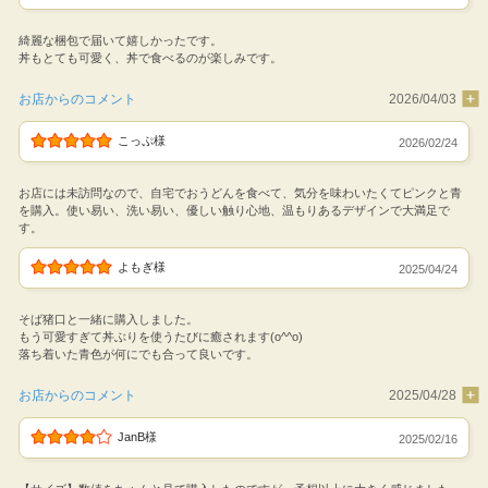
綺麗な梱包で届いて嬉しかったです。
丼もとても可愛く、丼で食べるのが楽しみです。
お店からのコメント
2026/04/03
こっぷ様
2026/02/24
お店には未訪問なので、自宅でおうどんを食べて、気分を味わいたくてピンクと青
を購入。使い易い、洗い易い、優しい触り心地、温もりあるデザインで大満足で
す。
よもぎ様
2025/04/24
そば猪口と一緒に購入しました。
もう可愛すぎて丼ぶりを使うたびに癒されます(o^^o)
落ち着いた青色が何にでも合って良いです。
お店からのコメント
2025/04/28
JanB様
2025/02/16